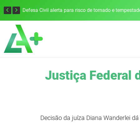
Justiça Eleitoral intensifica preparativos e faz alertas para as Eleições 2026 na 94ª Zona Eleitoral
Justiça Federal 
Decisão da juíza Diana Wanderlei dá