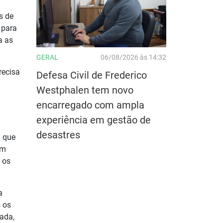
s de
 para
a as
GERAL
06/08/2026 às 14:32
recisa
Defesa Civil de Frederico
Westphalen tem novo
encarregado com ampla
experiência em gestão de
desastres
u que
em
r os
a
s os
vada,