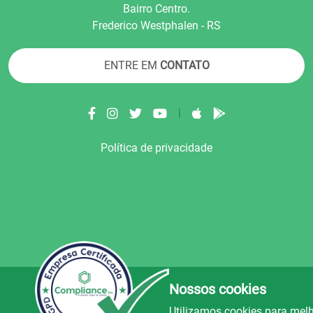
Bairro Centro.
Frederico Westphalen - RS
ENTRE EM
CONTATO
|
Política de privacidade
Nossos cookies
© Copyright 2022.
LA+
.
Todos os direitos reser
Utilizamos cookies para melh