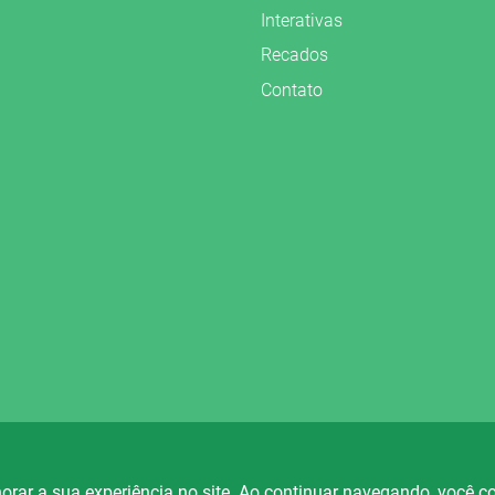
Interativas
Recados
Contato
vados.
orar a sua experiência no site. Ao continuar navegando, você 