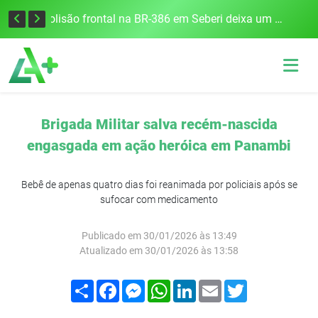
União Frederiquense vence o Gramadense fora de casa e assume a terceira posição na Divisão de Acesso
Colisão frontal na BR-386 em Seberi deixa um morto e quatro feridos
Brigada Militar salva recém-nascida
engasgada em ação heróica em Panambi
Bebê de apenas quatro dias foi reanimada por policiais após se
sufocar com medicamento
Publicado em 30/01/2026 às 13:49
Atualizado em 30/01/2026 às 13:58
Compartilhar
Facebook
Messenger
WhatsApp
LinkedIn
Email
Twitter