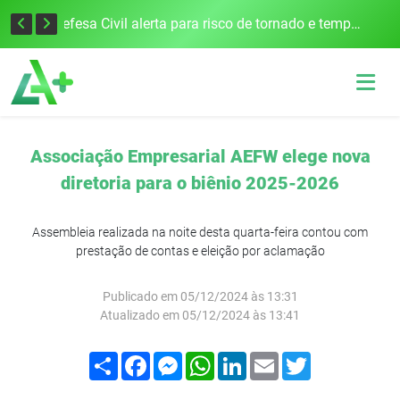
Justiça Eleitoral intensifica preparativos e faz alertas para as Eleições 2026 na 94ª Zona Eleitoral
Defesa Civil alerta para risco de tornado e tempestades severas no RS entre esta quinta e sexta-feira
Associação Empresarial AEFW elege nova
diretoria para o biênio 2025-2026
Assembleia realizada na noite desta quarta-feira contou com
prestação de contas e eleição por aclamação
Publicado em 05/12/2024 às 13:31
Atualizado em 05/12/2024 às 13:41
Compartilhar
Facebook
Messenger
WhatsApp
LinkedIn
Email
Twitter