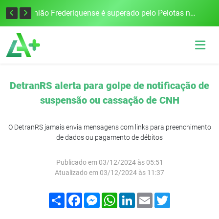
Governo Estadual e União homologam situação de emergência em Frederico Westphalen após vendaval
União Frederiquense é superado pelo Pelotas na Boca do Lobo
DetranRS alerta para golpe de notificação de
suspensão ou cassação de CNH
O DetranRS jamais envia mensagens com links para preenchimento
de dados ou pagamento de débitos
Publicado em 03/12/2024 às 05:51
Atualizado em 03/12/2024 às 11:37
Compartilhar
Facebook
Messenger
WhatsApp
LinkedIn
Email
Twitter