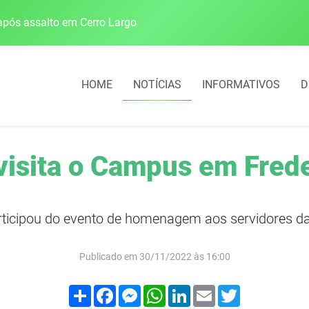
pós assalto em Cerro Largo
Cobrança do estacio
HOME
NOTÍCIAS
INFORMATIVOS
D
visita o Campus em Fred
ticipou do evento de homenagem aos servidores da 
Publicado em 30/11/2022 às 16:00
Compartilhar
Facebook
Messenger
WhatsApp
LinkedIn
Email
Twitter