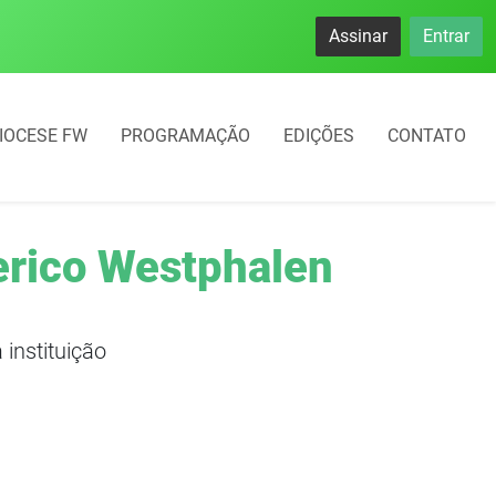
namento rotativo começará em 10 dias em Frederico Westphal
Assinar
Entrar
IOCESE FW
PROGRAMAÇÃO
EDIÇÕES
CONTATO
erico Westphalen
instituição