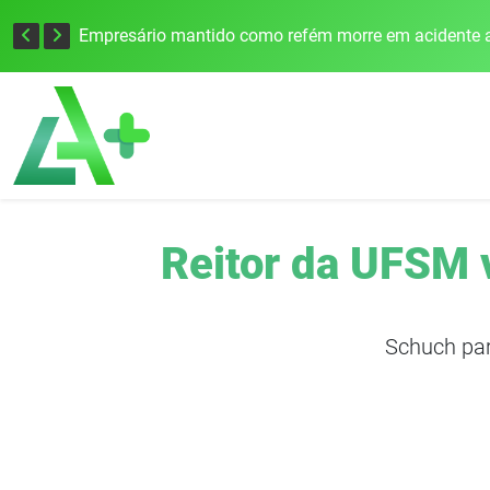
Edital para construção de ponte entre Itapiranga e Barra do Guarita deve ser lançado no segundo semestre
Empresário mantido como refém morre em acidente a
Reitor da UFSM 
Schuch par