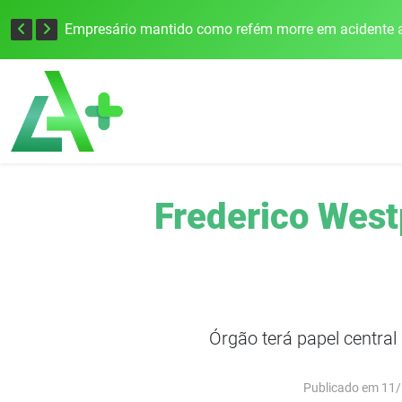
Edital para construção de ponte entre Itapiranga e Barra do Guarita deve ser lançado no segundo semestre
Empresário mantido como refém morre em acidente a
Frederico West
Órgão terá papel central
Publicado em 11/