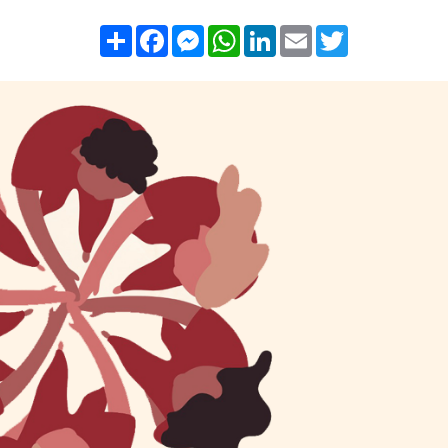
Compartilhar
Facebook
Messenger
WhatsApp
LinkedIn
Email
Twitter