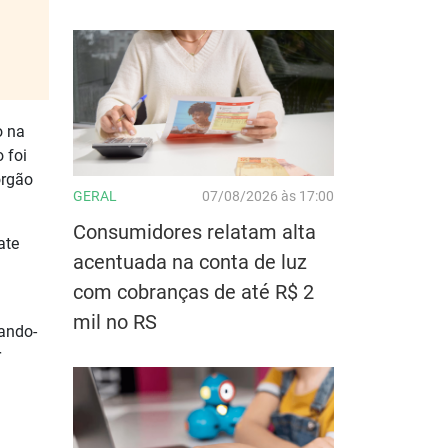
o na
 foi
órgão
GERAL
07/08/2026 às 17:00
Consumidores relatam alta
ate
acentuada na conta de luz
a
com cobranças de até R$ 2
mil no RS
ando-
r