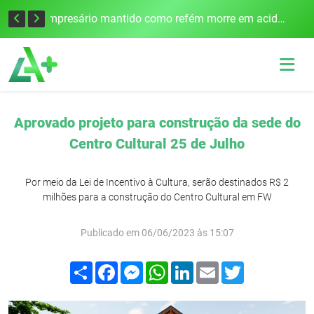
Edital para construção de ponte entre Itapiranga e Barra do Guarita deve ser lançado no segundo semestre
Empresário mantido como refém morre em acidente após assalto em Cerro Largo
Aprovado projeto para construção da sede do
Centro Cultural 25 de Julho
Por meio da Lei de Incentivo à Cultura, serão destinados R$ 2
milhões para a construção do Centro Cultural em FW
Publicado em 06/06/2023 às 15:07
Compartilhar
Facebook
Messenger
WhatsApp
LinkedIn
Email
Twitter