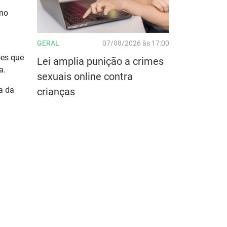
 no
GERAL
07/08/2026 às 17:00
ões que
Lei amplia punição a crimes
a.
sexuais online contra
a da
crianças