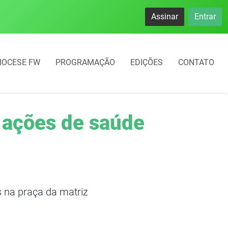
namento rotativo começará em 10 dias em Frederico Westphal
Assinar
Entrar
IOCESE FW
PROGRAMAÇÃO
EDIÇÕES
CONTATO
 ações de saúde
s na praça da matriz