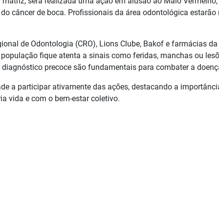
a matriz, será realizada uma ação em alusão ao Maio Vermelho,
o câncer de boca. Profissionais da área odontológica estarão
gional de Odontologia (CRO), Lions Clube, Bakof e farmácias da
a população fique atenta a sinais como feridas, manchas ou les
o diagnóstico precoce são fundamentais para combater a doenç
e a participar ativamente das ações, destacando a importânci
a vida e com o bem-estar coletivo.