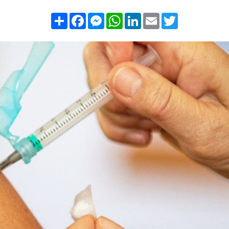
Compartilhar
Facebook
Messenger
WhatsApp
LinkedIn
Email
Twitter