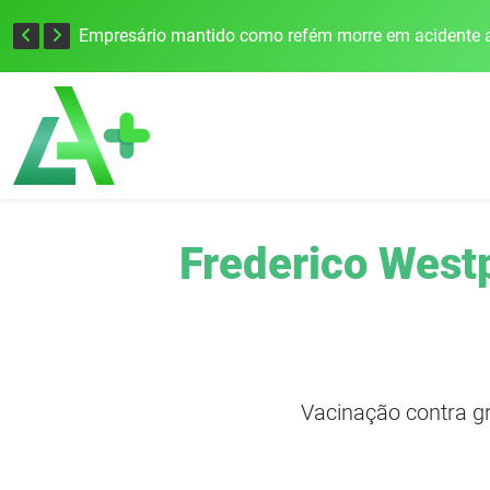
Edital para construção de ponte entre Itapiranga e Barra do Guarita deve ser lançado no segundo semestre
Empresário mantido como refém morre em acidente a
Frederico West
Vacinação contra gr