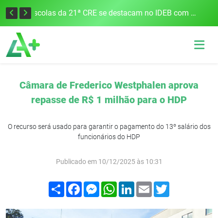
Cobrança do estacionamento rotativo começará em 10 dias em Frederico Westphalen
Escolas da 21ª CRE se destacam no IDEB com altos índices e avanços
Câmara de Frederico Westphalen aprova
repasse de R$ 1 milhão para o HDP
O recurso será usado para garantir o pagamento do 13º salário dos
funcionários do HDP
Publicado em 10/12/2025 às 10:31
Compartilhar
Facebook
Messenger
WhatsApp
LinkedIn
Email
Twitter