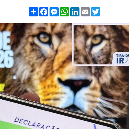
Compartilhar
Facebook
Messenger
WhatsApp
LinkedIn
Email
Twitter