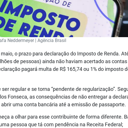
afa Neddermeyer | Agência Brasil
e maio, o prazo para declaração do Imposto de Renda. At
milhões de pessoas) ainda não haviam acertado as conta
eclaração pagará multa de R$ 165,74 ou 1% do imposto d
e ser regular e se torna “pendente de regularização”. Se
arlos Fonseca, as consequências de não entregar a decla
 abrir uma conta bancária até a emissão de passaporte.
eça a olhar para esse contribuinte de forma diferente. 
 uma pessoa que tá com pendência na Receita Federal;