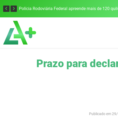
Tecnologia inovadora desenvolvida na UFSM/FW utiliza drones e IA para monitorar a qualidade da água
Prazo para decla
Publicado em 29/