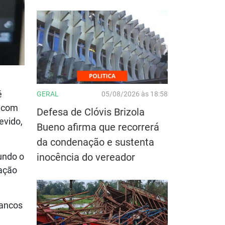
é
GERAL
05/08/2026 às 18:58
s com
Defesa de Clóvis Brizola
evido,
Bueno afirma que recorrerá
da condenação e sustenta
inocência do vereador
gundo o
ração
Bancos