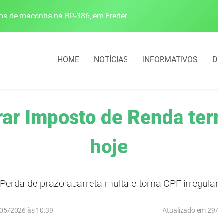
Polícia Rodoviária Federal apreende mais de 120 quilos de maconha na BR-386, em Frederico Westphalen
HOME
NOTÍCIAS
INFORMATIVOS
D
rar Imposto de Renda te
hoje
Perda de prazo acarreta multa e torna CPF irregula
05/2026 às 10:39
Atualizado em 29