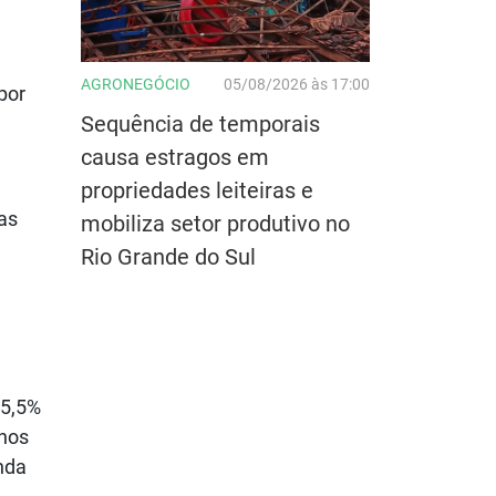
AGRONEGÓCIO
05/08/2026 às 17:00
por
Sequência de temporais
causa estragos em
propriedades leiteiras e
as
mobiliza setor produtivo no
Rio Grande do Sul
15,5%
 nos
nda