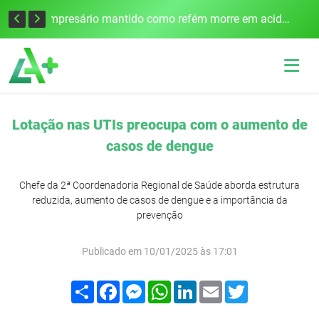
Edital para construção de ponte entre Itapiranga e Barra do Guarita deve ser lançado no segundo semestre
Empresário mantido como refém morre em acidente após assalto em Cerro Largo
Lotação nas UTIs preocupa com o aumento de
casos de dengue
Chefe da 2ª Coordenadoria Regional de Saúde aborda estrutura
reduzida, aumento de casos de dengue e a importância da
prevenção
Publicado em 10/01/2025 às 17:01
Compartilhar
Facebook
Messenger
WhatsApp
LinkedIn
Email
Twitter