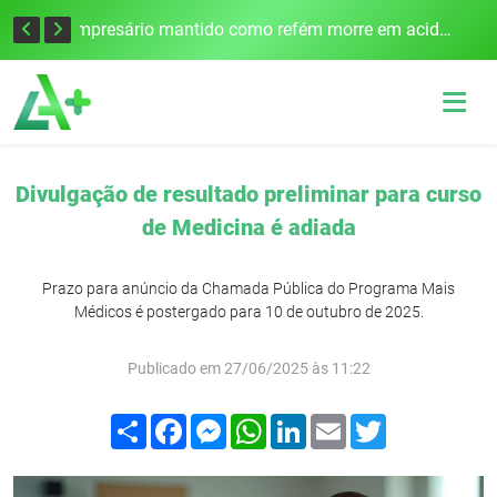
Edital para construção de ponte entre Itapiranga e Barra do Guarita deve ser lançado no segundo semestre
Empresário mantido como refém morre em acidente após assalto em Cerro Largo
Divulgação de resultado preliminar para curso
de Medicina é adiada
Prazo para anúncio da Chamada Pública do Programa Mais
Médicos é postergado para 10 de outubro de 2025.
Publicado em 27/06/2025 às 11:22
Compartilhar
Facebook
Messenger
WhatsApp
LinkedIn
Email
Twitter