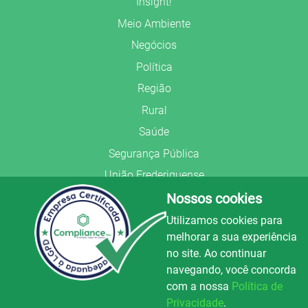
Insight!
Meio Ambiente
Negócios
Política
Região
Rural
Saúde
Segurança Pública
União Frederiquense
Nossos cookies
Utilizamos cookies para
melhorar a sua experiência
no site. Ao continuar
© Copyright 2022.
LA+
.
navegando, você concorda
Todos os direitos reservados.
com a nossa
Política de
Preparado no
Privacidade
.