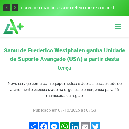
Edital para construção de ponte entre Itapiranga e Barra do Guarita deve ser lançado no segundo semestre
Empresário mantido como refém morre em acidente após assalto em Cerro Largo
Samu de Frederico Westphalen ganha Unidade
de Suporte Avançado (USA) a partir desta
terça
Novo serviço conta com equipe médica e dobra a capacidade de
atendimento especializado na urgência e emergência para 26
municípios da região
Publicado em 07/10/2025 às 07:53
Compartilhar
Facebook
Messenger
WhatsApp
LinkedIn
Email
Twitter