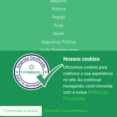
Negócios
Política
Região
Rural
Saúde
Segurança Pública
União Frederiquense
Nossos cookies
Utilizamos cookies para
melhorar a sua experiência
no site. Ao continuar
© Copyright 2022.
LA+
.
navegando, você concorda
Todos os direitos reservados.
com a nossa
Política de
Preparado no
Privacidade
.
Luz e Alegria FM
100.3
Concordar e fechar
Gerenciar consentimentos
FM