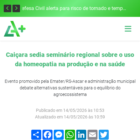
Justiça Eleitoral intensifica preparativos e faz alertas para as Eleições 2026 na 94ª Zona Eleitoral
Defesa Civil alerta para risco de tornado e tempestades severas no RS entre esta quinta e sexta-feira
Caiçara sedia seminário regional sobre o uso
da homeopatia na produção e na saúde
Evento promovido pela Emater/RS-Ascar e administração municipal
debate alternativas sustentáveis para o equilíbrio do
agroecossistema
Publicado em 14/05/2026 às 10:53
Atualizado em 14/05/2026 às 10:59
Compartilhar
Facebook
Messenger
WhatsApp
LinkedIn
Email
Twitter