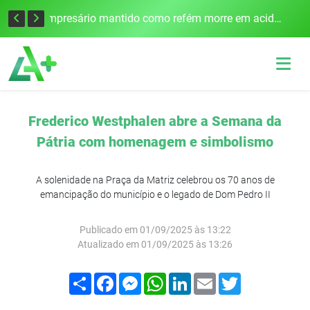
Edital para construção de ponte entre Itapiranga e Barra do Guarita deve ser lançado no segundo semestre
Empresário mantido como refém morre em acidente após assalto em Cerro Largo
Frederico Westphalen abre a Semana da
Pátria com homenagem e simbolismo
A solenidade na Praça da Matriz celebrou os 70 anos de
emancipação do município e o legado de Dom Pedro II
Publicado em 01/09/2025 às 13:22
Atualizado em 01/09/2025 às 13:26
Compartilhar
Facebook
Messenger
WhatsApp
LinkedIn
Email
Twitter