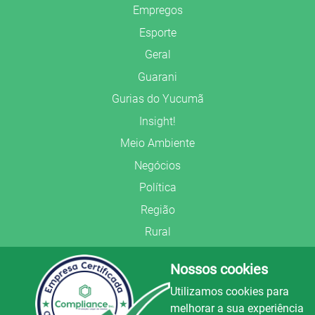
Empregos
Esporte
Geral
Guarani
Gurias do Yucumã
Insight!
Meio Ambiente
Negócios
Política
Região
Rural
Saúde
Nossos cookies
Segurança Pública
Utilizamos cookies para
União Frederiquense
melhorar a sua experiência