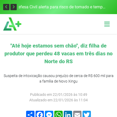
Justiça Eleitoral intensifica preparativos e faz alertas para as Eleições 2026 na 94ª Zona Eleitoral
Defesa Civil alerta para risco de tornado e tempestades severas no RS entre esta quinta e sexta-feira
"Até hoje estamos sem chão", diz filha de
produtor que perdeu 48 vacas em três dias no
Norte do RS
Suspeita de intoxicação causou prejuízo de cerca de R$ 600 mil para
a família de Novo Xingu
Publicado em 22/01/2026 às 10:49
Atualizado em 22/01/2026 às 11:04
Compartilhar
Facebook
Messenger
WhatsApp
LinkedIn
Email
Twitter