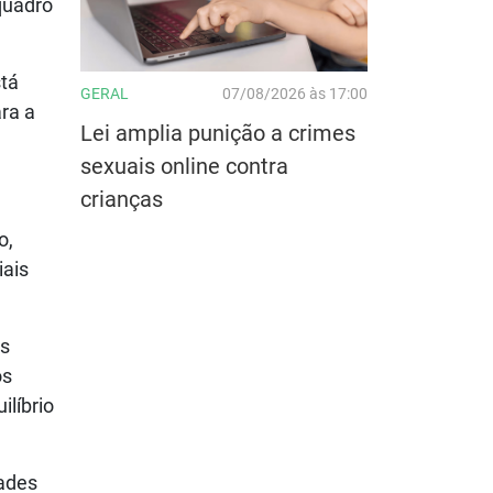
quadro
stá
GERAL
07/08/2026 às 17:00
ra a
Lei amplia punição a crimes
sexuais online contra
crianças
o,
iais
is
os
ilíbrio
dades