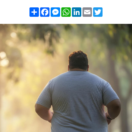
Compartilhar
Facebook
Messenger
WhatsApp
LinkedIn
Email
Twitter