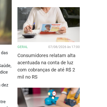
GERAL
07/08/2026 às 17:00
a das
Consumidores relatam alta
acentuada na conta de luz
Saúde,
com cobranças de até R$ 2
ndice
mil no RS
s dez
tre