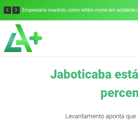
Edital para construção de ponte entre Itapiranga e Barra do Guarita deve ser lançado no segundo semestre
Empresário mantido como refém morre em acidente a
Jaboticaba está
percen
Levantamento aponta que t