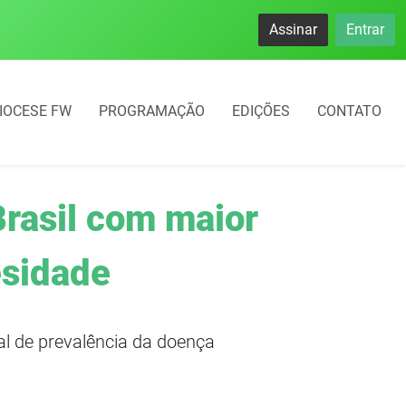
namento rotativo começará em 10 dias em Frederico Westphal
Assinar
Entrar
IOCESE FW
PROGRAMAÇÃO
EDIÇÕES
CONTATO
Brasil com maior
esidade
l de prevalência da doença