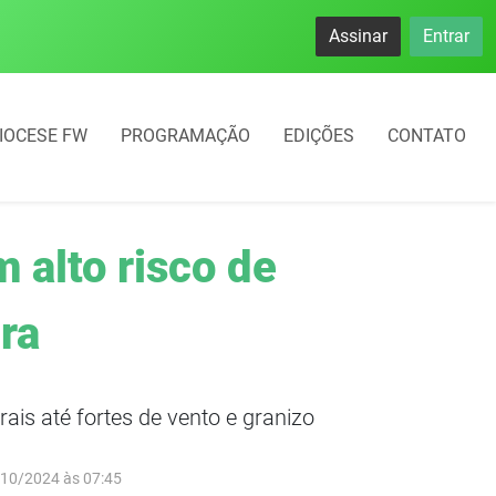
se destacam no IDEB com altos índices e avanços
Assinar
Entrar
IOCESE FW
PROGRAMAÇÃO
EDIÇÕES
CONTATO
 alto risco de
ra
ais até fortes de vento e granizo
/10/2024 às 07:45