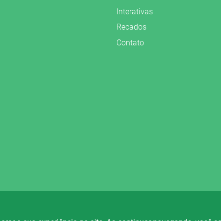
Interativas
Recados
Contato
vados.