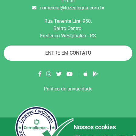
E-mail
comercial@luzealegria.com.br
Rua Tenente Líra, 950.
Bairro Centro.
Frederico Westphalen - RS
ENTRE EM
CONTATO
|
Política de privacidade
Nossos cookies
© Copyright 2022.
LA+
.
Todos os direitos reser