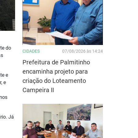
rte do
CIDADES
07/08/2026 às 14:24
as
Prefeitura de Palmitinho
encaminha projeto para
te e
criação do Loteamento
, e
Campeira II
anos
rio. Já