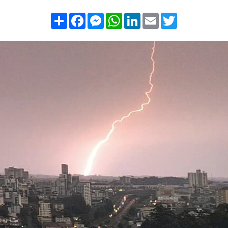
Compartilhar
Facebook
Messenger
WhatsApp
LinkedIn
Email
Twitter