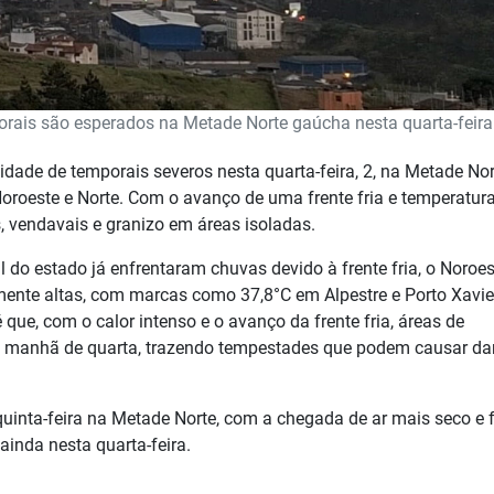
ais são esperados na Metade Norte gaúcha nesta quarta-feira
lidade de temporais severos nesta quarta-feira, 2, na Metade No
Noroeste e Norte. Com o avanço de uma frente fria e temperatur
s, vendavais e granizo em áreas isoladas.
ul do estado já enfrentaram chuvas devido à frente fria, o Noroes
ente altas, com marcas como 37,8°C em Alpestre e Porto Xavier
que, com o calor intenso e o avanço da frente fria, áreas de
 a manhã de quarta, trazendo tempestades que podem causar d
quinta-feira na Metade Norte, com a chegada de ar mais seco e f
ainda nesta quarta-feira.