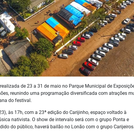
realizada de 23 a 31 de maio no Parque Municipal de Exposiçõ
ões, reunindo uma programação diversificada com atrações mu
na do festival.
3), às 17h, com a 23ª edição do Carijinho, espaço voltado à
úsica nativista. O show de intervalo será com o grupo Ponta e
ido do público, haverá bailão no Lonão com o grupo Carijeiros