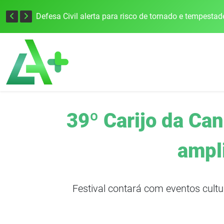
Justiça Eleitoral intensifica preparativos e faz alertas para as Eleições 2026 na 94ª Zona Eleitoral
39º Carijo da Ca
ampl
Festival contará com eventos cult