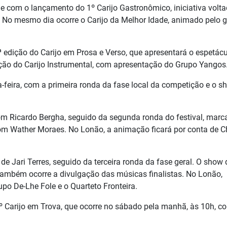
 com o lançamento do 1º Carijo Gastronômico, iniciativa volta
l. No mesmo dia ocorre o Carijo da Melhor Idade, animado pelo 
 edição do Carijo em Prosa e Verso, que apresentará o espetác
edição do Carijo Instrumental, com apresentação do Grupo Yangos
ta-feira, com a primeira ronda da fase local da competição e o s
com Ricardo Bergha, seguido da segunda ronda do festival, mar
 com Wather Moraes. No Lonão, a animação ficará por conta de C
e Jari Terres, seguido da terceira ronda da fase geral. O show 
também ocorre a divulgação das músicas finalistas. No Lonão,
po De-Lhe Fole e o Quarteto Fronteira.
1º Carijo em Trova, que ocorre no sábado pela manhã, às 10h, c