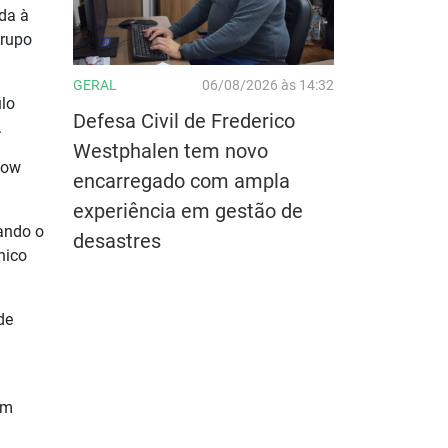
da à
grupo
GERAL
06/08/2026 às 14:32
ulo
Defesa Civil de Frederico
.
Westphalen tem novo
how
encarregado com ampla
experiência em gestão de
cando o
desastres
hico
de
om