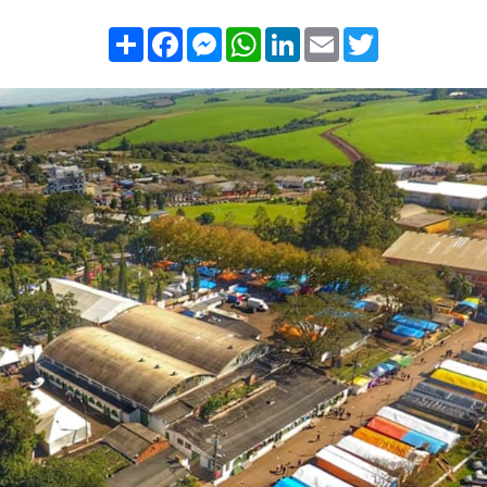
Compartilhar
Facebook
Messenger
WhatsApp
LinkedIn
Email
Twitter