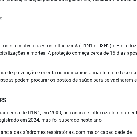
5%
s mais recentes dos vírus influenza A (H1N1 e H3N2) e B e reduz
spitalizações e mortes. A proteção começa cerca de 15 dias apó
orma de prevenção e orienta os municípios a manterem o foco na
essoas podem procurar os postos de saúde para se vacinarem e
 RS
 a pandemia de H1N1, em 2009, os casos de influenza têm aumen
egistrado em 2024, mas foi superado neste ano.
ilância das síndromes respiratórias, com maior capacidade de