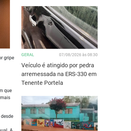
GERAL
07/08/2026 às 08:30
r gripe
Veículo é atingido por pedra
arremessada na ERS-330 em
Tenente Portela
am que
 mais
e desde
ual. A