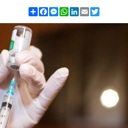
Compartilhar
Facebook
Messenger
WhatsApp
LinkedIn
Email
Twitter