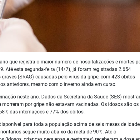
rio que registra o maior número de hospitalizações e mortes po
 Até esta segunda-feira (14/7), já foram registradas 2.654
s graves (SRAG) causadas pelo vírus da gripe, com 423 óbitos
os anteriores, mesmo com o inverno ainda em curso.
cinação neste ano. Dados da Secretaria da Saúde (SES) mostr
 morreram por gripe não estavam vacinadas. Os idosos são os
58% das internações e 77% dos óbitos.
á disponível para toda a população acima de seis meses de idad
prioritários segue muito abaixo da meta de 90%. Até o
os (idosos, crianças pequenas e gestantes) receberam a dose an