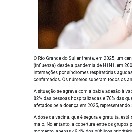
O Rio Grande do Sul enfrenta, em 2025, um cená
(influenza) desde a pandemia de H1N1, em 2009.
internações por síndromes respiratórias aguda
confirmados. Os números superam todos os an
A situação se agrava com a baixa adesão à va
82% das pessoas hospitalizadas e 78% das que
afetados pela doença em 2025, representando 
A dose da vacina, que é segura e gratuita, est
maio. No entanto, a cobertura entre os grupos 
momento, apenas 49,4% dos públicos prioritári