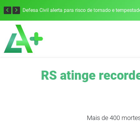
Justiça Eleitoral intensifica preparativos e faz alertas para as Eleições 2026 na 94ª Zona Eleitoral
RS atinge recorde
Mais de 400 mortes