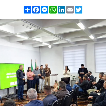
Compartilhar
Facebook
Messenger
WhatsApp
LinkedIn
Email
Twitter