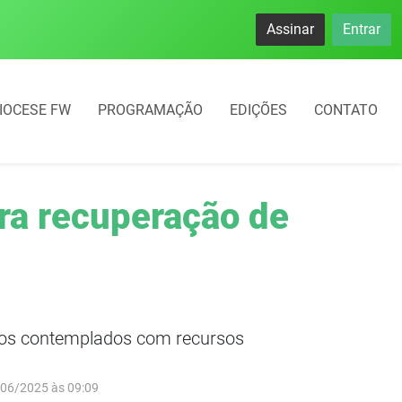
namento rotativo começará em 10 dias em Frederico Westphal
Assinar
Entrar
IOCESE FW
PROGRAMAÇÃO
EDIÇÕES
CONTATO
ra recuperação de
ípios contemplados com recursos
/06/2025 às 09:09