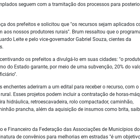
mplados seguem com a tramitação dos processos para posterio
ça dos prefeitos e solicitou que "os recursos sejam aplicados 
m aos nossos produtores rurais". Brum ressaltou que o program
do Leite e pelo vice-governador Gabriel Souza, cientes da
s.
entivando os prefeitos a divulgá-lo em suas cidades: "o produto
verno do Estado garante, por meio de uma subvenção, 20% do val
iciário".
 enchentes aderiram a um edital para receber o recurso, com o
a rural. Esses projetos podem incluir a contratação de horas-má
ra hidráulica, retroescavadeira, rolo compactador, caminhão,
aminhão prancha, além da aquisição de insumos como brita, saib
ivo e Financeiro da Federação das Associações de Municípios d
sinatura de convênios para melhorias em estradas "é um objetiv