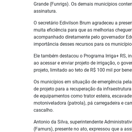
Grande (Funrigs). Os demais municípios conte
assinatura.
O secretário Edivilson Brum agradeceu a presen
muita eficiência para que as melhorias chegue
acompanhado diretamente pelo governador Eduar
importância desses recursos para os município
Ele também destacou o Programa Irriga+ RS, inc
ao acessar e enviar projeto de irrigação, o go
projeto, limitado ao teto de R$ 100 mil por benef
Os municípios em situação de emergência pelas
de projeto para a recuperação da infraestrutur
de equipamentos como trator esteira, escavadei
motoniveladora (patrola), pá carregadeira e c
cascalho.
Antonio da Silva, superintendente Administrat
(Famurs), presente no ato, expressou que a as