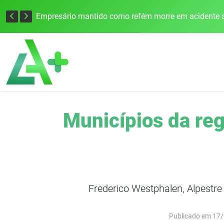
Edital para construção de ponte entre Itapiranga e Barra do Guarita deve ser lançado no segundo semestre
Empresário mantido como refém morre em acidente a
Municípios da re
Frederico Westphalen, Alpestre
Publicado em 17/