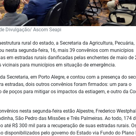
de Divulgação/ Ascom Seapi
strutura rural do estado, a Secretaria da Agricultura, Pecuária,
nou nesta segunda-feira, 16, mais 39 convênios com municípios
ias em estradas rurais danificadas pelas enchentes de maio de 
 vicinais para municípios em situação de emergência.
 da Secretaria, em Porto Alegre, e contou com a presença do sec
ra estradas, dois outros convênios foram firmados: um para o
 de poços para mitigar os impactos da estiagem, e outro da Co
nvênios nesta segunda-feira estão Alpestre, Frederico Westpha
ondinha, São Pedro das Missões e Três Palmeiras. Ao todo, 174 
do até R$ 300 mil para a recuperação de suas estradas rurais. O
o disponibilizados pelo governo do Estado via Fundo do Plano 