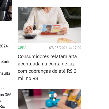
2024,
GERAL
07/08/2026 às 17:00
Consumidores relatam alta
retário
acentuada na conta de luz
com cobranças de até R$ 2
nsulta
mil no RS
len,
dos 356
s
Rio