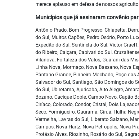
merece aplauso em defesa de nossos agricultor
Municípios que já assinaram convênio par
Antônio Prado, Bom Progresso, Chiapetta, Derru
do Sul, Muitos Capões, Pedro Osório, Porto Luc
Expedito do Sul, Sentinela do Sul, Victor Graeff,
do Ribeiro, Caiçara, Capivari do Sul, Cruzalten
Vilanova, Fortaleza dos Valos, Guarani das Miss
Linha Nova, Mormaço, Nova Bassano, Nova Esp
Pântano Grande, Pinheiro Machado, Poço das A
Salvador do Sul, Santiago, São Domingos do Sul
do Sul, Ubiretama, Ajuricaba, Alto Alegre, Amara
Bozano, Cacique Doble, Campo Novo, Capão Boni
Ciríaco, Colorado, Condor, Cristal, Dois Lajead
Seco, Formigueiro, Gaurama, Giruá, Hulha Negra
Vermelha, Lavras do Sul, Liberato Salzano, Ma
Campos, Nova Hartz, Nova Petrópolis, Nova Prat
Protásio Alves, Riozinho, Rosário do Sul, Sagra