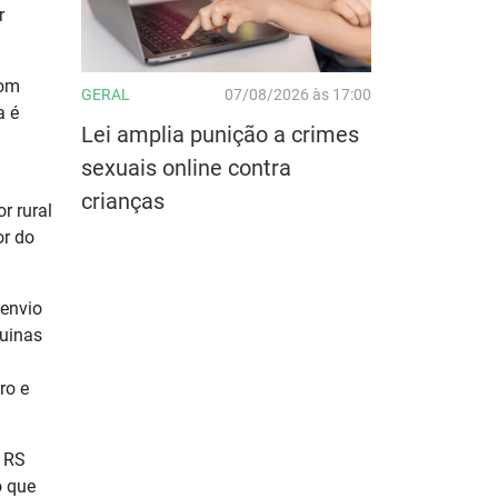
r
com
GERAL
07/08/2026 às 17:00
a é
Lei amplia punição a crimes
sexuais online contra
crianças
r rural
or do
 envio
quinas
ro e
o RS
o que