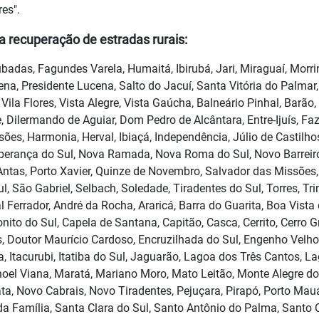
es".
a recuperação de estradas rurais:
badas, Fagundes Varela, Humaitá, Ibirubá, Jari, Miraguaí, Morr
ena, Presidente Lucena, Salto do Jacuí, Santa Vitória do Palmar
 Vila Flores, Vista Alegre, Vista Gaúcha, Balneário Pinhal, Barão,
se, Dilermando de Aguiar, Dom Pedro de Alcântara, Entre-Ijuís, F
ões, Harmonia, Herval, Ibiaçá, Independência, Júlio de Castilho
erança do Sul, Nova Ramada, Nova Roma do Sul, Novo Barreir
ntas, Porto Xavier, Quinze de Novembro, Salvador das Missões,
, São Gabriel, Selbach, Soledade, Tiradentes do Sul, Torres, Tr
l Ferrador, André da Rocha, Araricá, Barra do Guarita, Boa Vista 
to do Sul, Capela de Santana, Capitão, Casca, Cerrito, Cerro G
os, Doutor Maurício Cardoso, Encruzilhada do Sul, Engenho Velho,
, Itacurubi, Itatiba do Sul, Jaguarão, Lagoa dos Três Cantos, L
noel Viana, Maratá, Mariano Moro, Mato Leitão, Monte Alegre d
a, Novo Cabrais, Novo Tiradentes, Pejuçara, Pirapó, Porto Mau
da Família, Santa Clara do Sul, Santo Antônio do Palma, Santo C