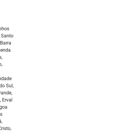
inhos
, Santo
 Barra
azenda
s,
o,
indade
do Sul,
rande,
 Erval
agoa
os
á,
risto,