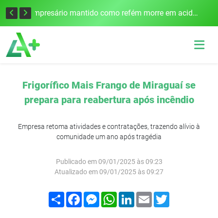
Edital para construção de ponte entre Itapiranga e Barra do Guarita deve ser lançado no segundo semestre
Empresário mantido como refém morre em acidente após assalto em Cerro Largo
Frigorífico Mais Frango de Miraguaí se
prepara para reabertura após incêndio
Empresa retoma atividades e contratações, trazendo alívio à
comunidade um ano após tragédia
Publicado em 09/01/2025 às 09:23
Atualizado em 09/01/2025 às 09:27
Compartilhar
Facebook
Messenger
WhatsApp
LinkedIn
Email
Twitter