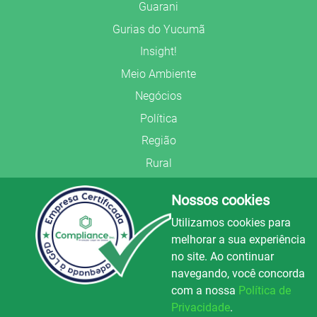
Guarani
Gurias do Yucumã
Insight!
Meio Ambiente
Negócios
Política
Região
Rural
Saúde
Nossos cookies
Segurança Pública
Utilizamos cookies para
União Frederiquense
melhorar a sua experiência
no site. Ao continuar
navegando, você concorda
com a nossa
Política de
Privacidade
.
© Copyright 2022.
LA+
.