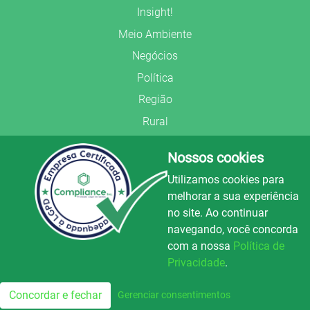
Insight!
Meio Ambiente
Negócios
Política
Região
Rural
Saúde
Nossos cookies
Segurança Pública
Utilizamos cookies para
União Frederiquense
melhorar a sua experiência
no site. Ao continuar
navegando, você concorda
com a nossa
Política de
Privacidade
.
© Copyright 2022.
LA+
.
Luz e Alegria FM
100.3
Todos os direitos reservados.
Concordar e fechar
Gerenciar consentimentos
FM