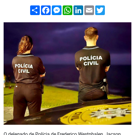
Compartilhar
Facebook
Messenger
WhatsApp
LinkedIn
Email
Twitter
O delegado de Polícia de Frederico Westphalen, Jacson