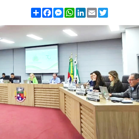
Compartilhar
Facebook
Messenger
WhatsApp
LinkedIn
Email
Twitter