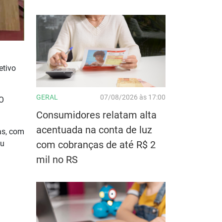
etivo
GERAL
07/08/2026 às 17:00
 O
Consumidores relatam alta
acentuada na conta de luz
as, com
eu
com cobranças de até R$ 2
mil no RS