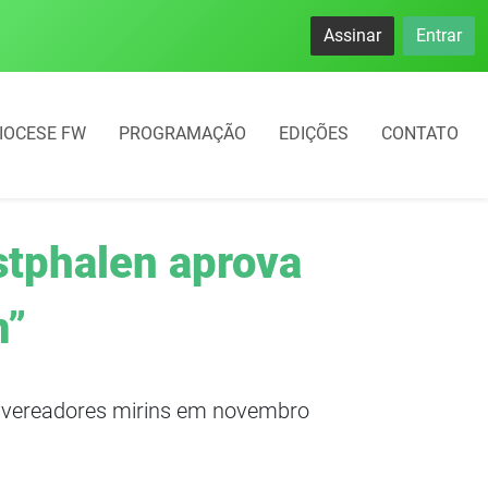
namento rotativo começará em 10 dias em Frederico Westphal
Assinar
Entrar
IOCESE FW
PROGRAMAÇÃO
EDIÇÕES
CONTATO
stphalen aprova
m”
 11 vereadores mirins em novembro