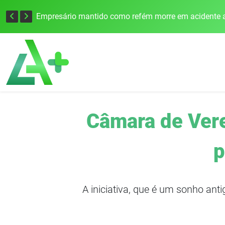
Edital para construção de ponte entre Itapiranga e Barra do Guarita deve ser lançado no segundo semestre
Empresário mantido como refém morre em acidente a
Câmara de Vere
p
A iniciativa, que é um sonho ant