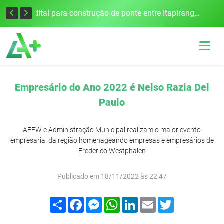
Colisão frontal na BR-386 em Seberi deixa um morto e quatro feridos
Edital para construção de ponte entre Itapiranga e Barra do Guarita deve ser lançado no segundo semestre
Empresário do Ano 2022 é Nelso Razia Del
Paulo
AEFW e Administração Municipal realizam o maior evento
empresarial da região homenageando empresas e empresários de
Frederico Westphalen
Publicado em 18/11/2022 às 22:47
Compartilhar
Facebook
Messenger
WhatsApp
LinkedIn
Email
Twitter