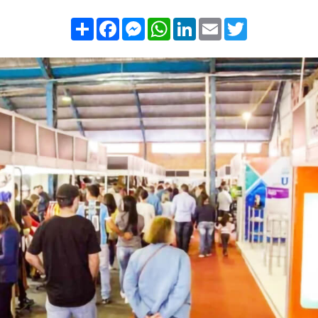
Compartilhar
Facebook
Messenger
WhatsApp
LinkedIn
Email
Twitter