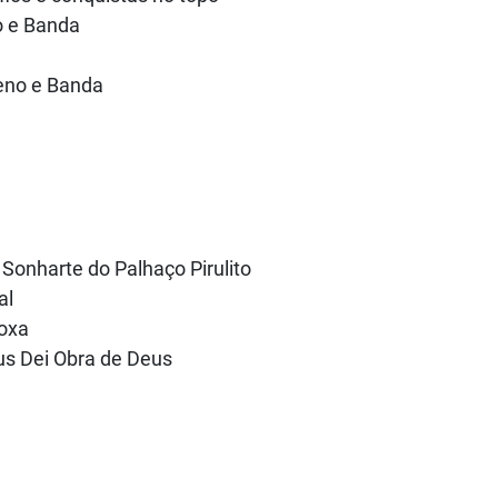
o e Banda
eno e Banda
 Sonharte do Palhaço Pirulito
al
Doxa
us Dei Obra de Deus