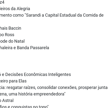
tz4
deiros da Alegria
mento como "Sarandi a Capital Estadual da Comida de
hais Baccin
po Ross
ode do Natal
haleira e Banda Passarela
6 e Decisões Econômicas Inteligentes
eiro para Elas
a: resgatar raízes, consolidar conexões, prosperar junta
cena, uma história empreendedora"
 Astral
fios e conquistas no topo"