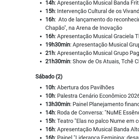
14h
: Apresentação Musical Banda Fri
15h
: Intervenção Cultural de os Vivan
16h
: Ato de lançamento do reconheci
Chapão", na Arena de Inovação
16h
: Apresentação Musical Graciela T
19h30min
: Apresentação Musical Gru
21h
: Apresentação Musical Grupo Pag
21h30min
: Show de Os Atuais, Tchê C
Sábado (2)
10h
: Abertura dos Pavilhões
10h
: Palestra Cenário Econômico 202
13h30min
: Painel Planejamento financ
14h
: Roda de Conversa: "NuME Essênci
15h
: Teatro "Elas no palco Nume em 
16h
: Apresentação Musical Banda Alto
16h
: Painel "Liderança Feminina: desa