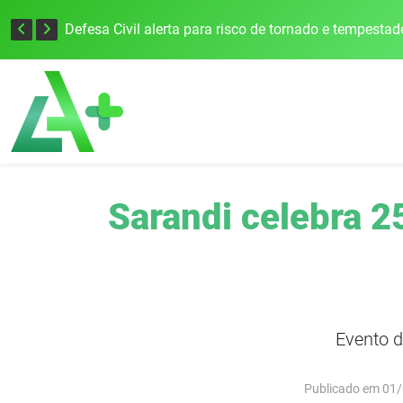
Justiça Eleitoral intensifica preparativos e faz alertas para as Eleições 2026 na 94ª Zona Eleitoral
Sarandi celebra 2
Evento d
Publicado em 01/