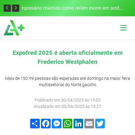
Edital para construção de ponte entre Itapiranga e Barra do Guarita deve ser lançado no segundo semestre
Empresário mantido como refém morre em acidente após assalto em Cerro Largo
Expofred 2025 é aberta oficialmente em
Frederico Westphalen
Mais de 150 mil pessoas são esperadas até domingo na maior feira
multissetorial do Norte gaúcho
Publicado em 30/04/2025 às 15:02
Atualizado em 30/04/2025 às 15:27
Compartilhar
Facebook
Messenger
WhatsApp
LinkedIn
Email
Twitter