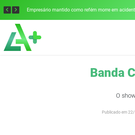
Edital para construção de ponte entre Itapiranga e Barra do Guarita deve ser lançado no segundo semestre
Empresário mantido como refém morre em acidente a
Banda C
O show
Publicado em 22/