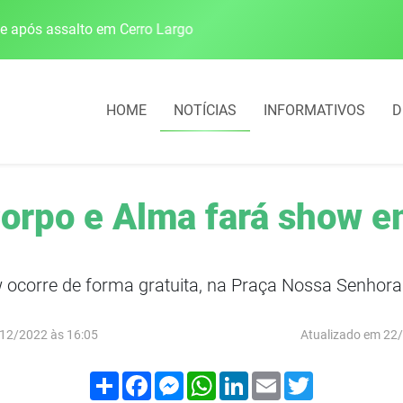
pós assalto em Cerro Largo
Cobrança do estacio
HOME
NOTÍCIAS
INFORMATIVOS
D
orpo e Alma fará show e
 ocorre de forma gratuita, na Praça Nossa Senhora
12/2022 às 16:05
Atualizado em 22
Compartilhar
Facebook
Messenger
WhatsApp
LinkedIn
Email
Twitter