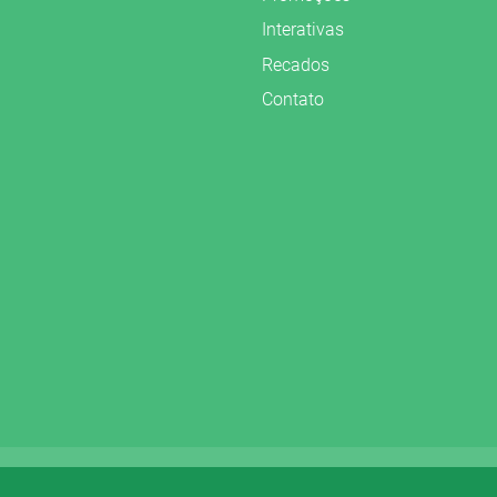
Interativas
Recados
Contato
vados.