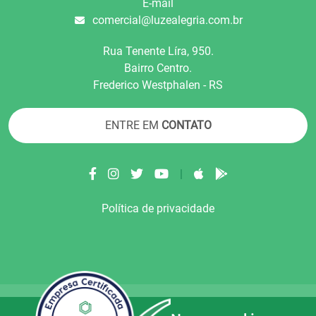
E-mail
comercial@luzealegria.com.br
Rua Tenente Líra, 950.
Bairro Centro.
Frederico Westphalen - RS
ENTRE EM
CONTATO
|
Política de privacidade
© Copyright 2022.
LA+
.
Todos os direitos reser