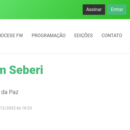
namento rotativo começará em 10 dias em Frederico Westphal
Assinar
Entrar
IOCESE FW
PROGRAMAÇÃO
EDIÇÕES
CONTATO
m Seberi
 da Paz
/12/2022 às 16:23