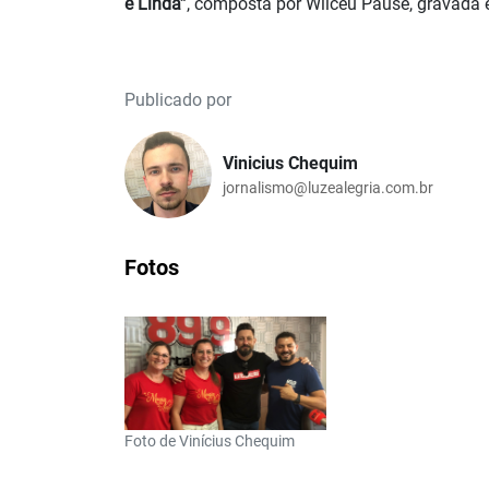
e Linda”
, composta por Wilceu Pause, gravada
Publicado por
Vinicius Chequim
jornalismo@luzealegria.com.br
Fotos
Foto de Vinícius Chequim