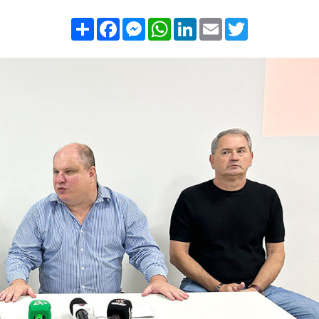
Compartilhar
Facebook
Messenger
WhatsApp
LinkedIn
Email
Twitter