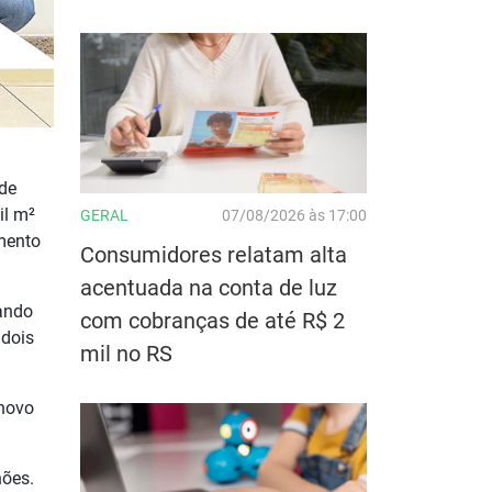
úde
il m²
GERAL
07/08/2026 às 17:00
mento
Consumidores relatam alta
acentuada na conta de luz
zando
com cobranças de até R$ 2
 dois
mil no RS
 novo
hões.