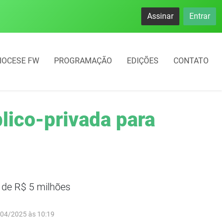
namento rotativo começará em 10 dias em Frederico Westphal
Assinar
Entrar
IOCESE FW
PROGRAMAÇÃO
EDIÇÕES
CONTATO
lico-privada para
o de R$ 5 milhões
/04/2025 às 10:19