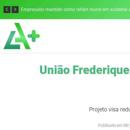
Edital para construção de ponte entre Itapiranga e Barra do Guarita deve ser lançado no segundo semestre
Empresário mantido como refém morre em acidente a
União Frederique
Projeto visa red
Publicado em 08/