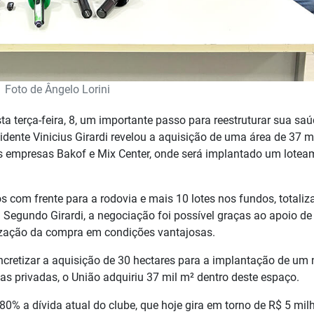
Foto de Ângelo Lorini
a terça-feira, 8, um importante passo para reestruturar sua sa
sidente Vinicius Girardi revelou a aquisição de uma área de 37 m
s empresas Bakof e Mix Center, onde será implantado um lotea
os com frente para a rodovia e mais 10 lotes nos fundos, totali
Segundo Girardi, a negociação foi possível graças ao apoio de
tização da compra em condições vantajosas.
cretizar a aquisição de 30 hectares para a implantação de um
rias privadas, o União adquiriu 37 mil m² dentro deste espaço.
é 80% a dívida atual do clube, que hoje gira em torno de R$ 5 mil