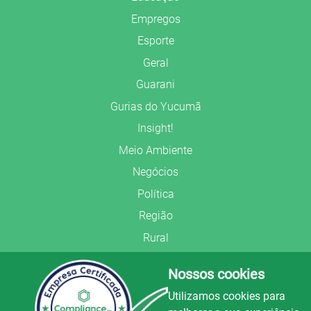
Empregos
Esporte
Geral
Guarani
Gurias do Yucumã
Insight!
Meio Ambiente
Negócios
Política
Região
Rural
Saúde
Nossos cookies
Segurança Pública
Utilizamos cookies para
União Frederiquense