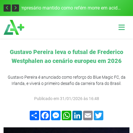
Edital para construção de ponte entre Itapiranga e Barra do Guarita deve ser lançado no segundo semestre
Empresário mantido como refém morre em acidente após assalto em Cerro Largo
Gustavo Pereira leva o futsal de Frederico
Westphalen ao cenário europeu em 2026
Gustavo Pereira é anunciado como reforço do Blue Magic FC, da
Irlanda, e viverá o primeiro desafio da carreira fora do Brasil.
Publicado em 31/01/2026 às 16:48
Compartilhar
Facebook
Messenger
WhatsApp
LinkedIn
Email
Twitter