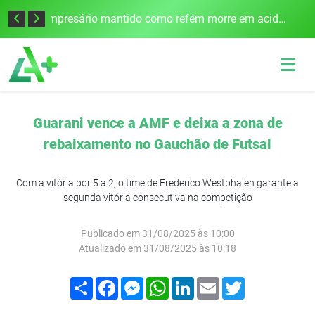
Edital para construção de ponte entre Itapiranga e Barra do Guarita deve ser lançado no segundo semestre
Empresário mantido como refém morre em acidente após assalto em Cerro Largo
Guarani vence a AMF e deixa a zona de
rebaixamento no Gauchão de Futsal
Com a vitória por 5 a 2, o time de Frederico Westphalen garante a
segunda vitória consecutiva na competição
Publicado em 31/08/2025 às 10:00
Atualizado em 31/08/2025 às 10:18
Compartilhar
Facebook
Messenger
WhatsApp
LinkedIn
Email
Twitter