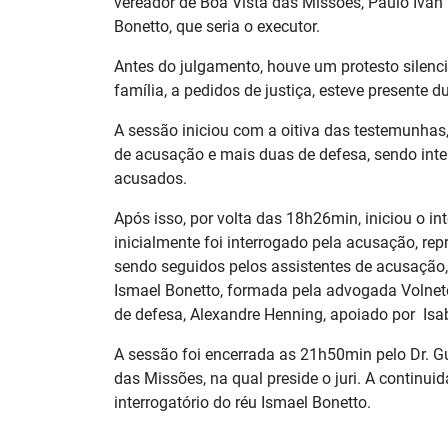
vereador de Boa Vista das Missões, Paulo Ivan 
Bonetto, que seria o executor.
Antes do julgamento, houve um protesto silenci
família, a pedidos de justiça, esteve presente d
A sessão iniciou com a oitiva das testemunha
de acusação e mais duas de defesa, sendo inte
acusados.
Após isso, por volta das 18h26min, iniciou o int
inicialmente foi interrogado pela acusação, re
sendo seguidos pelos assistentes de acusação,
Ismael Bonetto, formada pela advogada
Volnete
de defesa, Alexandre Henning, apoiado por
Isa
A sessão foi encerrada as 21h50min pelo Dr. G
das Missões, na qual preside o juri. A continui
interrogatório do réu Ismael Bonetto.