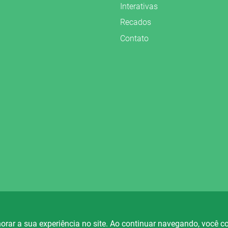
Interativas
Recados
Contato
vados.
orar a sua experiência no site. Ao continuar navegando, você 
io Fortaleza
Rádio Ametista
Rá