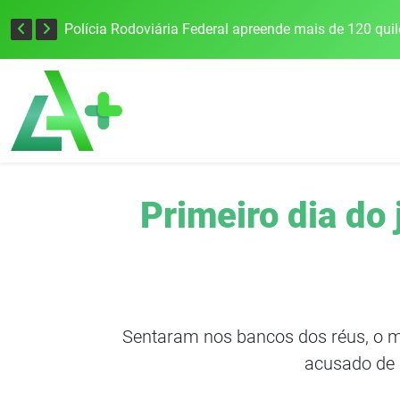
Tecnologia inovadora desenvolvida na UFSM/FW utiliza drones e IA para monitorar a qualidade da água
Primeiro dia do
Sentaram nos bancos dos réus, o ma
acusado de 