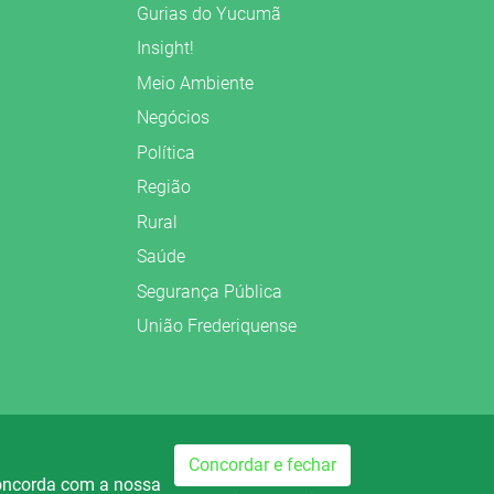
Gurias do Yucumã
Insight!
Meio Ambiente
Negócios
Política
Região
Rural
Saúde
Segurança Pública
União Frederiquense
Preparado no
Concordar e fechar
concorda com a nossa
dio Palmeira FM
Rádio Palmeira AM