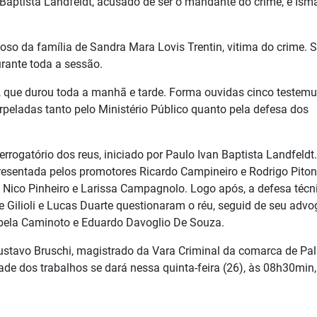
Baptista Landfeldt, acusado de ser o mandante do crime, e Ism
oso da família de Sandra Mara Lovis Trentin, vitima do crime. 
urante toda a sessão.
s, que durou toda a manhã e tarde. Forma ouvidas cinco testem
rpeladas tanto pelo Ministério Público quanto pela defesa dos
errogatório dos reus, iniciado por Paulo Ivan Baptista Landfeldt.
presentada pelos promotores Ricardo Campineiro e Rodrigo Piton
 Nico Pinheiro e
Larissa Campagnolo. Logo após, a defesa técn
 Gilioli
e Lucas Duarte questionaram o réu, seguid de seu adv
bela Caminoto e Eduardo Davoglio De Souza.
ustavo Bruschi, magistrado da Vara Criminal da comarca de Pa
dade dos trabalhos se dará nessa quinta-feira (26), às 08h30min