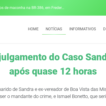
Polícia Rodoviária Federal apreende mais de 120 quilos de maconha na BR-386, em Frederico Westphalen
HOME
NOTÍCIAS
INFORMATIVOS
D
 julgamento do Caso San
após quase 12 horas
rido de Sandra e ex-vereador de Boa Vista das Miss
ser o mandante do crime, e Ismael Bonetto, que seri