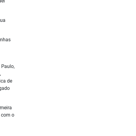
ael
Sua
unhas
 Paulo,
,
ica de
ogado
lmeira
, com o