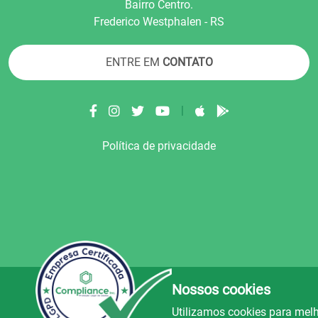
Bairro Centro.
Frederico Westphalen - RS
ENTRE EM
CONTATO
|
Política de privacidade
Nossos cookies
© Copyright 2022.
LA+
.
Todos os direitos reser
Utilizamos cookies para melh
uz e Alegria FM
Rádio Avenida
Rád