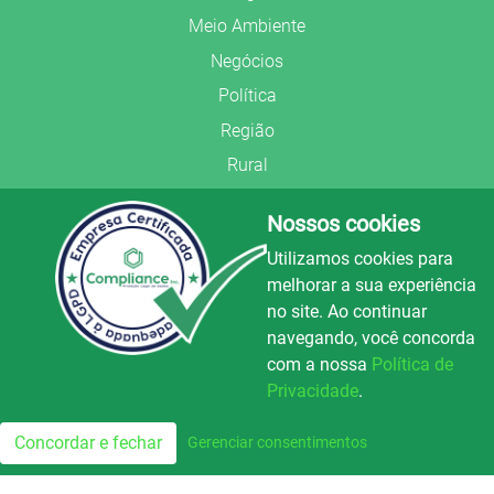
Meio Ambiente
Negócios
Política
Região
Rural
Saúde
Nossos cookies
Segurança Pública
Utilizamos cookies para
União Frederiquense
melhorar a sua experiência
no site. Ao continuar
navegando, você concorda
com a nossa
Política de
Privacidade
.
© Copyright 2022.
LA+
.
Luz e Alegria FM
100.3
Todos os direitos reservados.
Concordar e fechar
Gerenciar consentimentos
FM
Preparado no