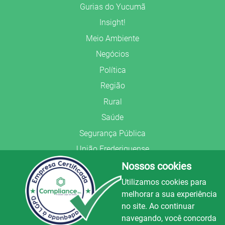
Gurias do Yucumã
Insight!
Meio Ambiente
Negócios
Política
Região
Rural
Saúde
Segurança Pública
União Frederiquense
Nossos cookies
Utilizamos cookies para
melhorar a sua experiência
no site. Ao continuar
© Copyright 2022.
LA+
.
navegando, você concorda
Todos os direitos reservados.