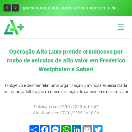
Edital para construção de ponte entre Itapiranga e Barra do Guarita deve ser lançado no segundo semestre
Empresário mantido como refém morre em acidente após assalto em Cerro Largo
Operação Alto Luxo prende criminosos por
roubo de veículos de alto valor em Frederico
Westphalen e Seberi
O objetivo é desmantelar uma organização criminosa especializada
no roubo, adulteração e comercialização de camionetes de alto valor
Publicado em 27/01/2025 às 09:47
Atualizado em 27/01/2025 às 10:06
Compartilhar
Facebook
Messenger
WhatsApp
LinkedIn
Email
Twitter