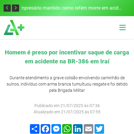
Edital para construção de ponte entre Itapiranga e Barra do Guarita deve ser lançado no segundo semestre
Empresário mantido como refém morre em acidente após assalto em Cerro Largo
Homem é preso por incentivar saque de carga
em acidente na BR-386 em Iraí
Durante atendimento a grave colisão envolvendo caminhão de
suínos, indivíduo com arma branca tumultuou resgate e foi detido
pela Brigada Militar
Publicado em 21/07/2025 às 07:36
Atualizado em 21/07/2025 às 07:55
Compartilhar
Facebook
Messenger
WhatsApp
LinkedIn
Email
Twitter