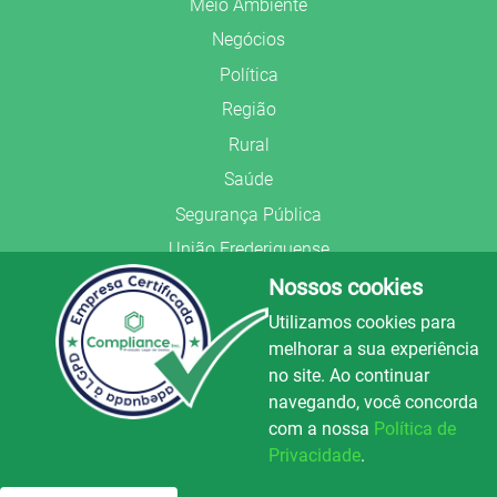
Meio Ambiente
Negócios
Política
Região
Rural
Saúde
Segurança Pública
União Frederiquense
Nossos cookies
Utilizamos cookies para
melhorar a sua experiência
no site. Ao continuar
© Copyright 2022.
LA+
.
navegando, você concorda
Todos os direitos reservados.
com a nossa
Política de
Preparado no
Privacidade
.
Luz e Alegria FM
100.3