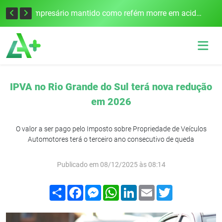
Edital para construção de ponte entre Itapiranga e Barra do Guarita deve ser lançado no segundo semestre
Empresário mantido como refém morre em acidente após assalto em Cerro Largo
IPVA no Rio Grande do Sul terá nova redução
em 2026
O valor a ser pago pelo Imposto sobre Propriedade de Veículos
Automotores terá o terceiro ano consecutivo de queda
Publicado em 08/12/2025 às 08:14
Compartilhar
Facebook
Messenger
WhatsApp
LinkedIn
Email
Twitter