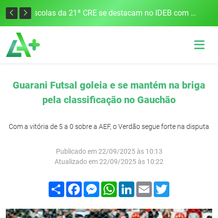
Cobrança do estacionamento rotativo começará em 10 dias em Frederico Westphalen
Escolas da 21ª CRE se destacam no IDEB com altos índices e avanços
Guarani Futsal goleia e se mantém na briga
pela classificação no Gauchão
Com a vitória de 5 a 0 sobre a AEF, o Verdão segue forte na disputa
Publicado em 22/09/2025 às 10:13
Atualizado em 22/09/2025 às 10:22
Compartilhar
Facebook
Messenger
WhatsApp
LinkedIn
Email
Twitter