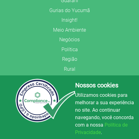
Guarani
Gurias do Yucumã
Insight!
Meio Ambiente
Negócios
Política
Região
Rural
Saúde
Nossos cookies
Segurança Pública
Utilizamos cookies para
União Frederiquense
melhorar a sua experiência
no site. Ao continuar
navegando, você concorda
com a nossa
Política de
Privacidade
.
© Copyright 2022.
LA+
.
Luz e Alegria FM