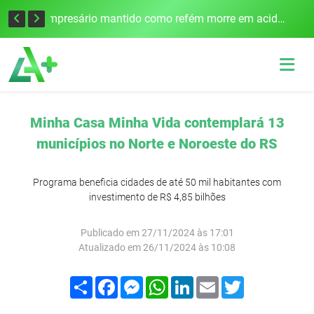
Edital para construção de ponte entre Itapiranga e Barra do Guarita deve ser lançado no segundo semestre
Empresário mantido como refém morre em acidente após assalto em Cerro Largo
Minha Casa Minha Vida contemplará 13
municípios no Norte e Noroeste do RS
Programa beneficia cidades de até 50 mil habitantes com
investimento de R$ 4,85 bilhões
Publicado em 27/11/2024 às 17:01
Atualizado em 26/11/2024 às 10:08
Compartilhar
Facebook
Messenger
WhatsApp
LinkedIn
Email
Twitter