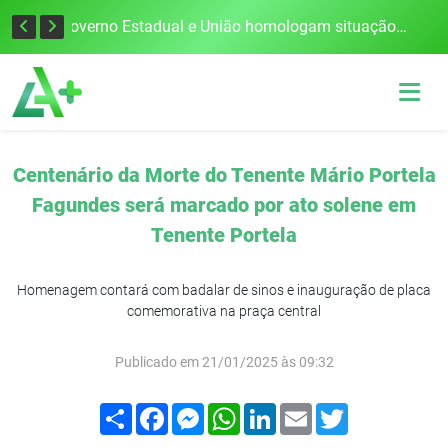
Defesa Civil alerta para risco de tornado e tempestades severas no RS entre esta quinta e sexta-feira
Governo Estadual e União homologam situação de emergência em Frederico Westphalen após vendaval
Centenário da Morte do Tenente Mário Portela
Fagundes será marcado por ato solene em
Tenente Portela
Homenagem contará com badalar de sinos e inauguração de placa
comemorativa na praça central
Publicado em 21/01/2025 às 09:32
Compartilhar
Facebook
Messenger
WhatsApp
LinkedIn
Email
Twitter