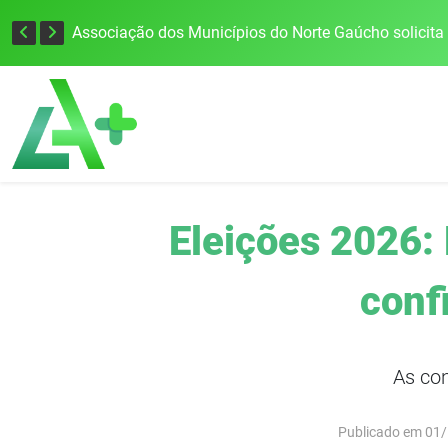
Defesa Civil alerta para risco de tornado e tempestades severas no RS entre esta quinta e sexta-feira
Eleições 2026:
conf
As co
Publicado em 01/