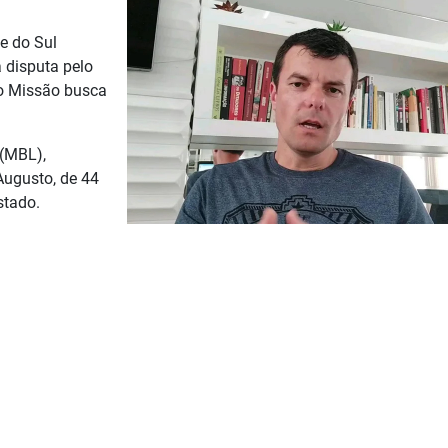
e do Sul
 disputa pelo
do Missão busca
 (MBL),
Augusto, de 44
stado.