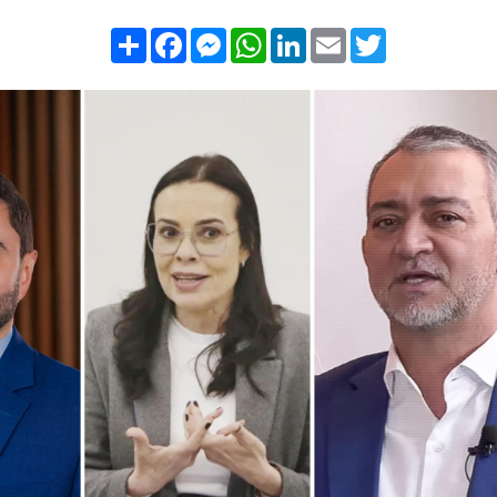
Compartilhar
Facebook
Messenger
WhatsApp
LinkedIn
Email
Twitter