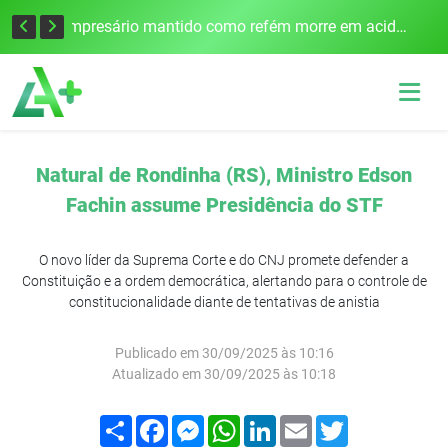
Edital para construção de ponte entre Itapiranga e Barra do Guarita deve ser lançado no segundo semestre
Empresário mantido como refém morre em acidente após assalto em Cerro Largo
Natural de Rondinha (RS), Ministro Edson
Fachin assume Presidência do STF
O novo líder da Suprema Corte e do CNJ promete defender a
Constituição e a ordem democrática, alertando para o controle de
constitucionalidade diante de tentativas de anistia
Publicado em 30/09/2025 às 10:16
Atualizado em 30/09/2025 às 10:18
Compartilhar
Facebook
Messenger
WhatsApp
LinkedIn
Email
Twitter