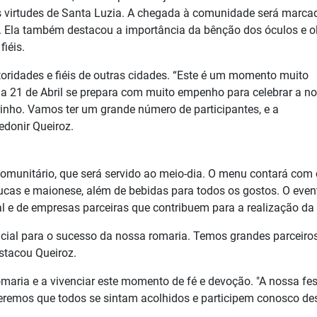
e as virtudes de Santa Luzia. A chegada à comunidade será marca
. Ela também destacou a importância da bênção dos óculos e o
iéis.
ridades e fiéis de outras cidades. “Este é um momento muito
a 21 de Abril se prepara com muito empenho para celebrar a n
rinho. Vamos ter um grande número de participantes, e a
Ledonir Queiroz.
comunitário, que será servido ao meio-dia. O menu contará com
cucas e maionese, além de bebidas para todos os gostos. O even
e de empresas parceiras que contribuem para a realização da 
cial para o sucesso da nossa romaria. Temos grandes parceiro
stacou Queiroz.
maria e a vivenciar este momento de fé e devoção. "A nossa fes
ueremos que todos se sintam acolhidos e participem conosco de