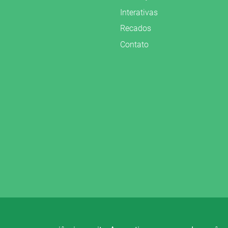
Interativas
Recados
Contato
vados.