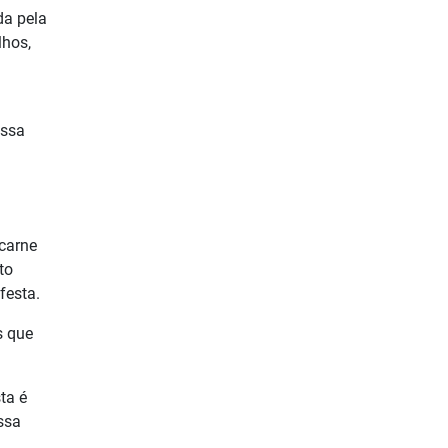
da pela
lhos,
ossa
 carne
to
festa.
s que
ta é
ssa