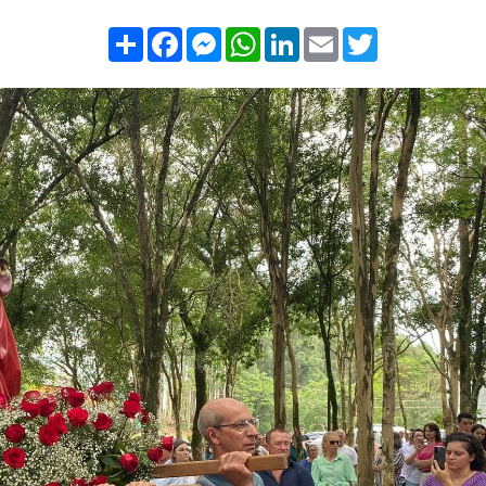
Compartilhar
Facebook
Messenger
WhatsApp
LinkedIn
Email
Twitter