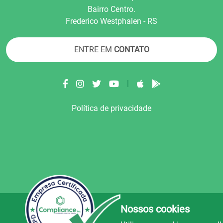
Bairro Centro.
Frederico Westphalen - RS
ENTRE EM
CONTATO
|
Política de privacidade
Nossos cookies
© Copyright 2022.
LA+
.
Todos os direitos reser