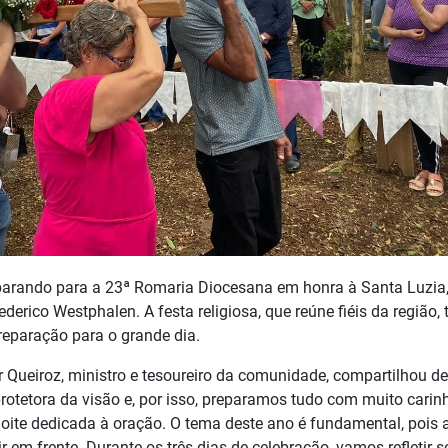
eparando para a 23ª Romaria Diocesana em honra à Santa Luzia
erico Westphalen. A festa religiosa, que reúne fiéis da região, 
preparação para o grande dia.
ir Queiroz, ministro e tesoureiro da comunidade, compartilhou d
otetora da visão e, por isso, preparamos tudo com muito carin
oite dedicada à oração. O tema deste ano é fundamental, pois 
 em frente. Durante os três dias de celebração, vamos refletir s