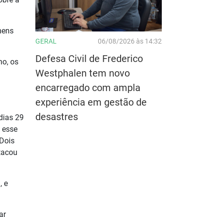
mens
GERAL
06/08/2026 às 14:32
Defesa Civil de Frederico
o, os
Westphalen tem novo
encarregado com ampla
experiência em gestão de
desastres
dias 29
a esse
Dois
tacou
, e
ar