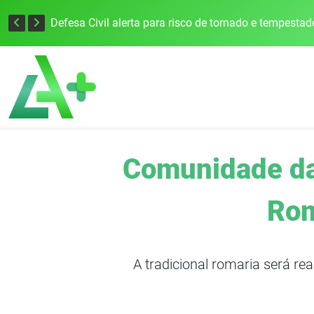
Justiça Eleitoral intensifica preparativos e faz alertas para as Eleições 2026 na 94ª Zona Eleitoral
Comunidade da 
Rom
A tradicional romaria será r