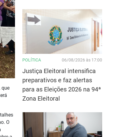
POLÍTICA
06/08/2026 às 17:00
Justiça Eleitoral intensifica
preparativos e faz alertas
, que
para as Eleições 2026 na 94ª
terá
Zona Eleitoral
etalhes
ho. O
a
obre a