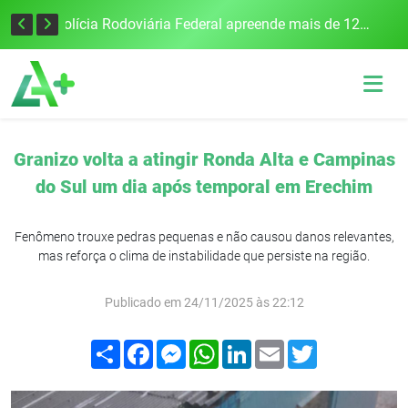
Tecnologia inovadora desenvolvida na UFSM/FW utiliza drones e IA para monitorar a qualidade da água
Polícia Rodoviária Federal apreende mais de 120 quilos de maconha na BR-386, em Frederico Westphalen
Granizo volta a atingir Ronda Alta e Campinas
do Sul um dia após temporal em Erechim
Fenômeno trouxe pedras pequenas e não causou danos relevantes,
mas reforça o clima de instabilidade que persiste na região.
Publicado em 24/11/2025 às 22:12
Compartilhar
Facebook
Messenger
WhatsApp
LinkedIn
Email
Twitter