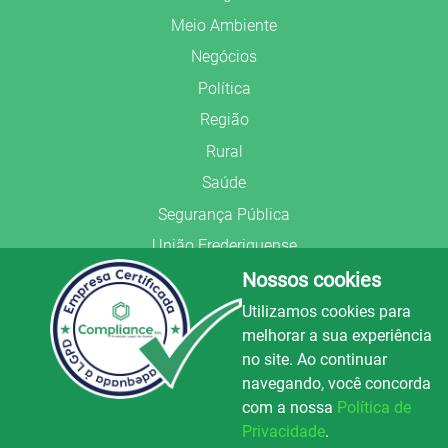
Meio Ambiente
Negócios
Política
Região
Rural
Saúde
Segurança Pública
União Frederiquense
Nossos cookies
Utilizamos cookies para
melhorar a sua experiência
no site. Ao continuar
© Copyright 2022.
LA+
.
navegando, você concorda
Todos os direitos reservados.
com a nossa
Política de
Preparado no
Privacidade
.