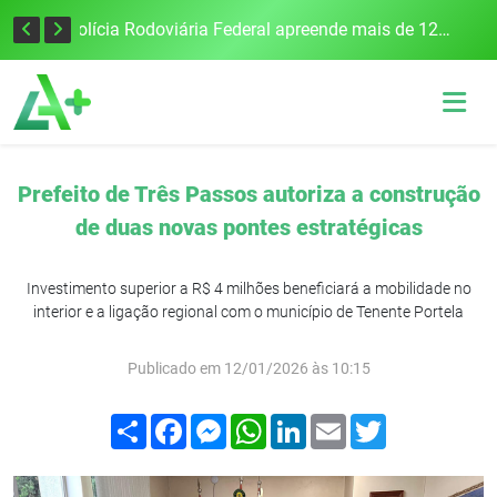
Tecnologia inovadora desenvolvida na UFSM/FW utiliza drones e IA para monitorar a qualidade da água
Polícia Rodoviária Federal apreende mais de 120 quilos de maconha na BR-386, em Frederico Westphalen
Prefeito de Três Passos autoriza a construção
de duas novas pontes estratégicas
Investimento superior a R$ 4 milhões beneficiará a mobilidade no
interior e a ligação regional com o município de Tenente Portela
Publicado em 12/01/2026 às 10:15
Compartilhar
Facebook
Messenger
WhatsApp
LinkedIn
Email
Twitter