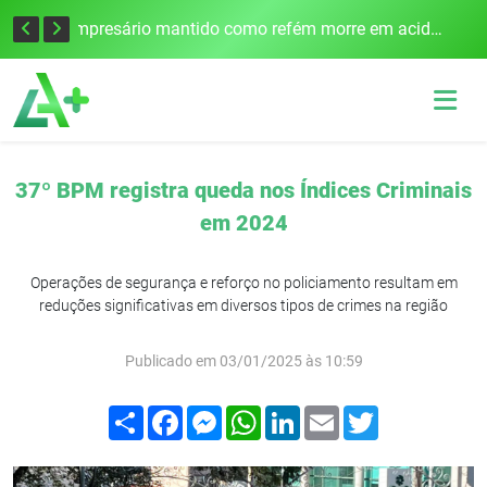
Edital para construção de ponte entre Itapiranga e Barra do Guarita deve ser lançado no segundo semestre
Empresário mantido como refém morre em acidente após assalto em Cerro Largo
37º BPM registra queda nos Índices Criminais
em 2024
Operações de segurança e reforço no policiamento resultam em
reduções significativas em diversos tipos de crimes na região
Publicado em 03/01/2025 às 10:59
Compartilhar
Facebook
Messenger
WhatsApp
LinkedIn
Email
Twitter