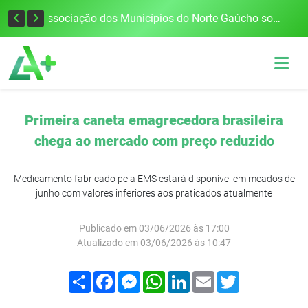
Defesa Civil alerta para risco de tornado e tempestades severas no RS entre esta quinta e sexta-feira
Associação dos Municípios do Norte Gaúcho solicita R$ 8 milhões ao Governo do Estado para reparações climáticas
Primeira caneta emagrecedora brasileira
chega ao mercado com preço reduzido
Medicamento fabricado pela EMS estará disponível em meados de
junho com valores inferiores aos praticados atualmente
Publicado em 03/06/2026 às 17:00
Atualizado em 03/06/2026 às 10:47
Compartilhar
Facebook
Messenger
WhatsApp
LinkedIn
Email
Twitter