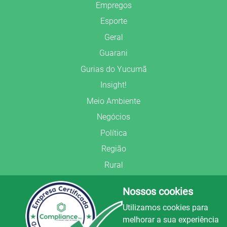
Empregos
Esporte
Geral
Guarani
Gurias do Yucumã
Insight!
Meio Ambiente
Negócios
Política
Região
Rural
Saúde
Nossos cookies
Segurança Pública
Utilizamos cookies para
União Frederiquense
melhorar a sua experiência