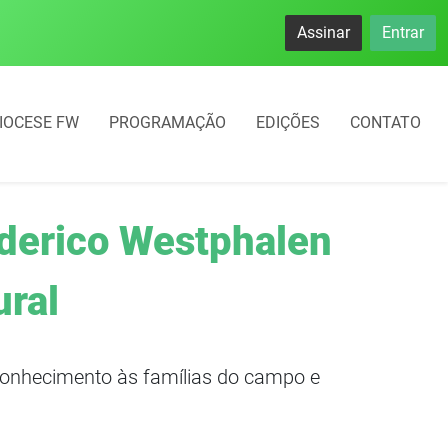
namento rotativo começará em 10 dias em Frederico Westphal
Assinar
Entrar
IOCESE FW
PROGRAMAÇÃO
EDIÇÕES
CONTATO
derico Westphalen
ural
onhecimento às famílias do campo e