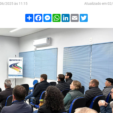
06/2025 às 11:15
Atualizado em 02
Compartilhar
Facebook
Messenger
WhatsApp
LinkedIn
Email
Twitter