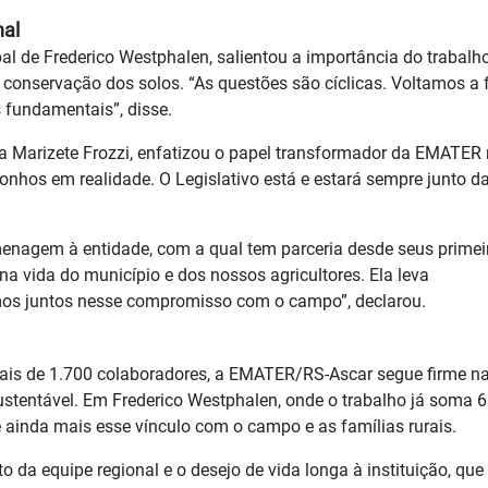
nal
pal de Frederico Westphalen, salientou a importância do trabalh
conservação dos solos. “As questões são cíclicas. Voltamos a 
s fundamentais”, disse.
ora Marizete Frozzi, enfatizou o papel transformador da EMATER
onhos em realidade. O Legislativo está e estará sempre junto d
menagem à entidade, com a qual tem parceria desde seus primei
 vida do município e dos nossos agricultores. Ela leva
mos juntos nesse compromisso com o campo”, declarou.
is de 1.700 colaboradores, a EMATER/RS-Ascar segue firme n
stentável. Em Frederico Westphalen, onde o trabalho já soma 
e ainda mais esse vínculo com o campo e as famílias rurais.
 da equipe regional e o desejo de vida longa à instituição, que