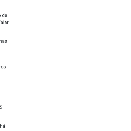
o de
falar
 nas
a
ros
a
65
 há