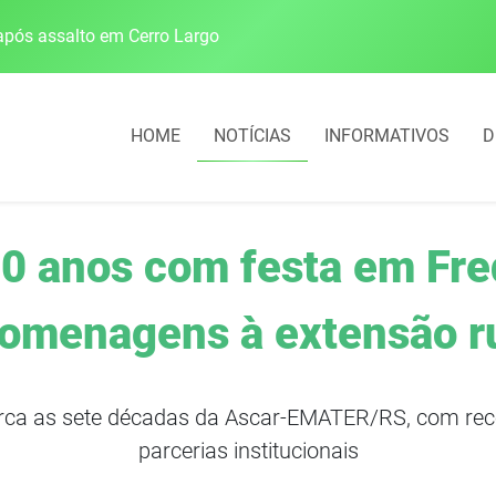
pós assalto em Cerro Largo
Cobrança do estacio
HOME
NOTÍCIAS
INFORMATIVOS
D
0 anos com festa em Fre
omenagens à extensão r
rca as sete décadas da Ascar-EMATER/RS, com rec
parcerias institucionais