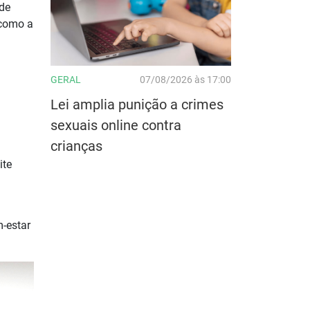
sde
 como a
GERAL
07/08/2026 às 17:00
Lei amplia punição a crimes
sexuais online contra
crianças
ite
m-estar