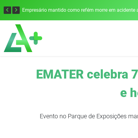
Edital para construção de ponte entre Itapiranga e Barra do Guarita deve ser lançado no segundo semestre
Empresário mantido como refém morre em acidente a
EMATER celebra 7
e h
Evento no Parque de Exposições ma