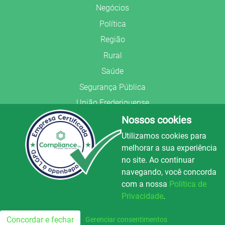
Negócios
Política
Região
Rural
Saúde
Segurança Pública
União Frederiquense
Nossos cookies
Utilizamos cookies para
melhorar a sua experiência
no site. Ao continuar
© Copyright 2022.
LA+
.
navegando, você concorda
Todos os direitos reservados.
com a nossa
Política de
Preparado no
Privacidade
.
Luz e Alegria FM
100.3
Concordar e fechar
Gerenciar consentimentos
FM