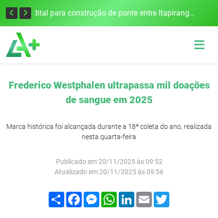
Colisão frontal na BR-386 em Seberi deixa um morto e quatro feridos
Edital para construção de ponte entre Itapiranga e Barra do Guarita deve ser lançado no segundo semestre
Frederico Westphalen ultrapassa mil doações
de sangue em 2025
Marca histórica foi alcançada durante a 18ª coleta do ano, realizada
nesta quarta-feira
Publicado em 20/11/2025 às 09:52
Atualizado em 20/11/2025 às 09:56
Compartilhar
Facebook
Messenger
WhatsApp
LinkedIn
Email
Twitter