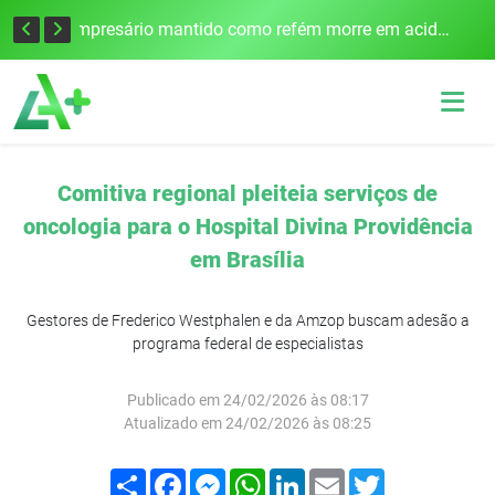
Edital para construção de ponte entre Itapiranga e Barra do Guarita deve ser lançado no segundo semestre
Empresário mantido como refém morre em acidente após assalto em Cerro Largo
Comitiva regional pleiteia serviços de
oncologia para o Hospital Divina Providência
em Brasília
Gestores de Frederico Westphalen e da Amzop buscam adesão a
programa federal de especialistas
Publicado em 24/02/2026 às 08:17
Atualizado em 24/02/2026 às 08:25
Compartilhar
Facebook
Messenger
WhatsApp
LinkedIn
Email
Twitter