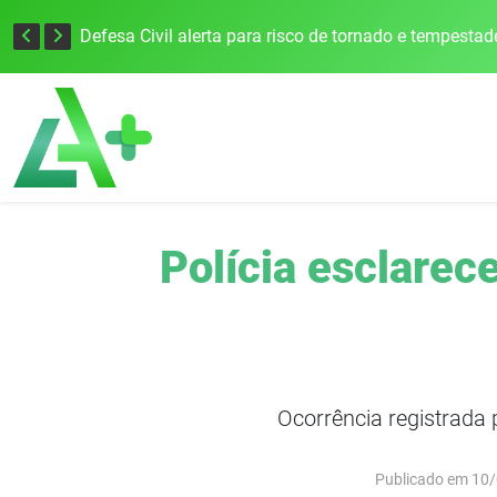
Justiça Eleitoral intensifica preparativos e faz alertas para as Eleições 2026 na 94ª Zona Eleitoral
Polícia esclarec
Ocorrência registrada
Publicado em 10/