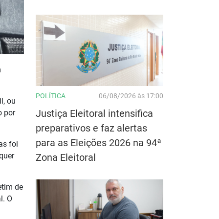
m
POLÍTICA
06/08/2026 às 17:00
l, ou
Justiça Eleitoral intensifica
o por
preparativos e faz alertas
para as Eleições 2026 na 94ª
as foi
lquer
Zona Eleitoral
etim de
l. O