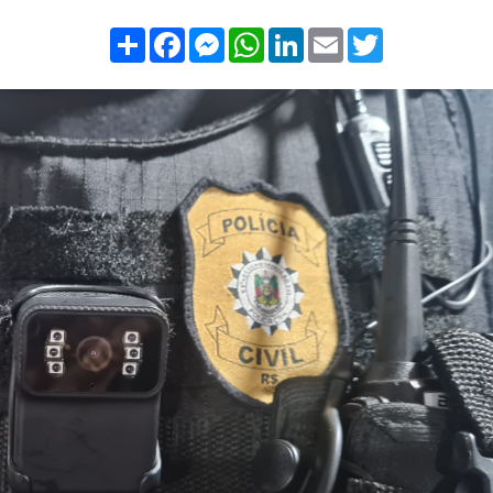
Compartilhar
Facebook
Messenger
WhatsApp
LinkedIn
Email
Twitter