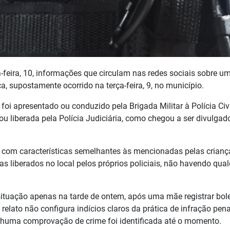
ta-feira, 10, informações que circulam nas redes sociais sobre u
a, supostamente ocorrido na terça-feira, 9, no município.
i apresentado ou conduzido pela Brigada Militar à Polícia Civi
 liberada pela Polícia Judiciária, como chegou a ser divulgad
o com características semelhantes às mencionadas pelas crianç
s liberados no local pelos próprios policiais, não havendo qua
situação apenas na tarde de ontem, após uma mãe registrar bol
 relato não configura indícios claros da prática de infração pena
nhuma comprovação de crime foi identificada até o momento.